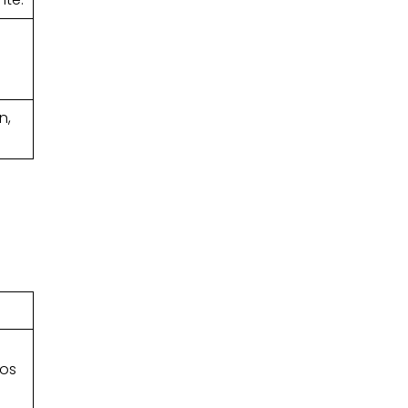
n,
ios