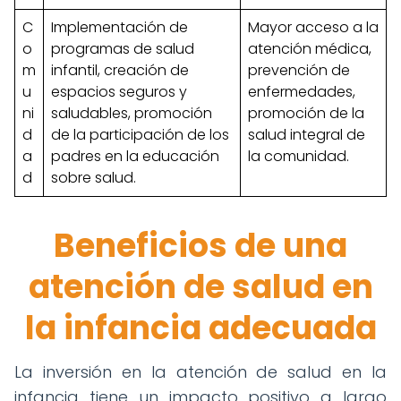
C
Implementación de
Mayor acceso a la
o
programas de salud
atención médica,
m
infantil, creación de
prevención de
u
espacios seguros y
enfermedades,
ni
saludables, promoción
promoción de la
d
de la participación de los
salud integral de
a
padres en la educación
la comunidad.
d
sobre salud.
Beneficios de una
atención de salud en
la infancia adecuada
La inversión en la atención de salud en la
infancia tiene un impacto positivo a largo