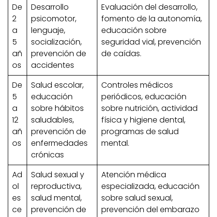
De
Desarrollo
Evaluación del desarrollo,
2
psicomotor,
fomento de la autonomía,
a
lenguaje,
educación sobre
5
socialización,
seguridad vial, prevención
añ
prevención de
de caídas.
os
accidentes
De
Salud escolar,
Controles médicos
5
educación
periódicos, educación
a
sobre hábitos
sobre nutrición, actividad
12
saludables,
física y higiene dental,
añ
prevención de
programas de salud
os
enfermedades
mental.
crónicas
Ad
Salud sexual y
Atención médica
ol
reproductiva,
especializada, educación
es
salud mental,
sobre salud sexual,
ce
prevención de
prevención del embarazo