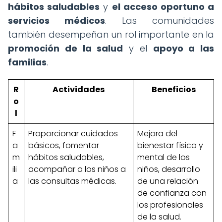
hábitos saludables
y
el acceso oportuno a
servicios médicos
. Las comunidades
también desempeñan un rol importante en la
promoción de la salud
y el
apoyo a las
familias
.
R
Actividades
Beneficios
o
l
F
Proporcionar cuidados
Mejora del
a
básicos, fomentar
bienestar físico y
m
hábitos saludables,
mental de los
ili
acompañar a los niños a
niños, desarrollo
a
las consultas médicas.
de una relación
de confianza con
los profesionales
de la salud.