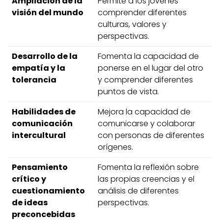
Ampliación de la
Permite a los jóvenes
visión del mundo
comprender diferentes
culturas, valores y
perspectivas.
Desarrollo de la
Fomenta la capacidad de
empatía y la
ponerse en el lugar del otro
tolerancia
y comprender diferentes
puntos de vista.
Habilidades de
Mejora la capacidad de
comunicación
comunicarse y colaborar
intercultural
con personas de diferentes
orígenes.
Pensamiento
Fomenta la reflexión sobre
crítico y
las propias creencias y el
cuestionamiento
análisis de diferentes
de ideas
perspectivas.
preconcebidas