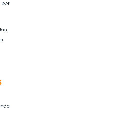
 por
lan.
us
s
endo