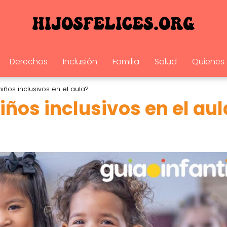
Derechos
Inclusión
Familia
Salud
Quienes
iños inclusivos en el aula?
ños inclusivos en el aul