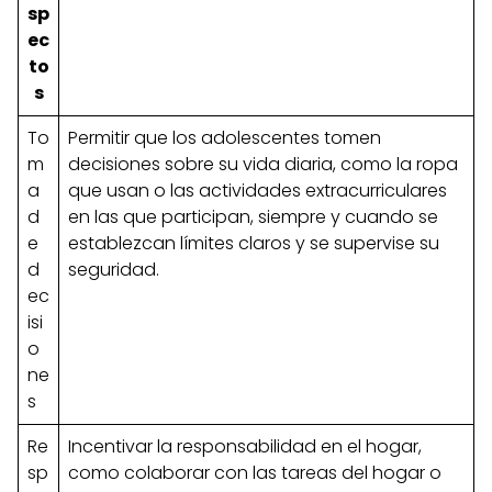
sp
ec
to
s
To
Permitir que los adolescentes tomen
m
decisiones sobre su vida diaria, como la ropa
a
que usan o las actividades extracurriculares
d
en las que participan, siempre y cuando se
e
establezcan límites claros y se supervise su
d
seguridad.
ec
isi
o
ne
s
Re
Incentivar la responsabilidad en el hogar,
sp
como colaborar con las tareas del hogar o