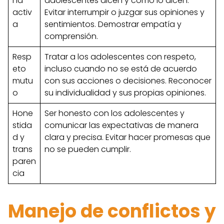
ha
adolescentes dicen y cómo lo dicen.
activ
Evitar interrumpir o juzgar sus opiniones y
a
sentimientos. Demostrar empatía y
comprensión.
Resp
Tratar a los adolescentes con respeto,
eto
incluso cuando no se está de acuerdo
mutu
con sus acciones o decisiones. Reconocer
o
su individualidad y sus propias opiniones.
Hone
Ser honesto con los adolescentes y
stida
comunicar las expectativas de manera
d y
clara y precisa. Evitar hacer promesas que
trans
no se pueden cumplir.
paren
cia
Manejo de conflictos y