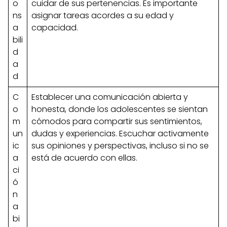
o
cuidar de sus pertenencias. Es importante
ns
asignar tareas acordes a su edad y
a
capacidad.
bili
d
a
d
C
Establecer una comunicación abierta y
o
honesta, donde los adolescentes se sientan
m
cómodos para compartir sus sentimientos,
un
dudas y experiencias. Escuchar activamente
ic
sus opiniones y perspectivas, incluso si no se
a
está de acuerdo con ellas.
ci
ó
n
a
bi