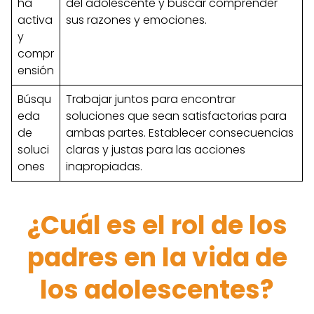
ha
del adolescente y buscar comprender
activa
sus razones y emociones.
y
compr
ensión
Búsqu
Trabajar juntos para encontrar
eda
soluciones que sean satisfactorias para
de
ambas partes. Establecer consecuencias
soluci
claras y justas para las acciones
ones
inapropiadas.
¿Cuál es el rol de los
padres en la vida de
los adolescentes?